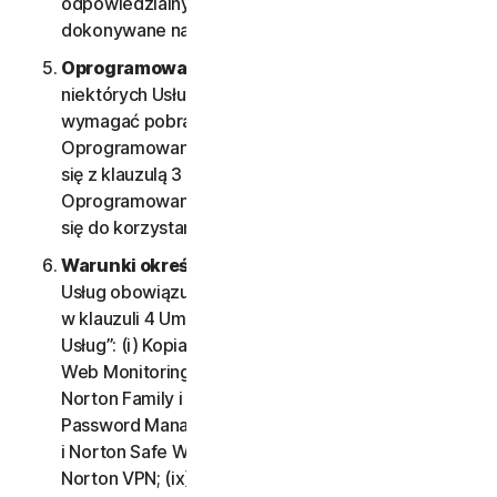
odpowiedzialny za wszystkie działania
dokonywane na koncie.
Oprogramowanie.
Uzyskanie dostępu do
niektórych Usług i korzystanie z nich może
wymagać pobrania i instalacji określonego
Oprogramowania na Urządzeniu. Należy zapoznać
się z klauzulą 3 umowy LSA — „Warunki licencji na
Oprogramowanie”, aby poznać warunki stosujące
się do korzystania z tego Oprogramowania.
Warunki określonych Usług.
Dla poniższych
Usług obowiązują dodatkowe warunki, określone
w klauzuli 4 Umowy LSA — „Warunki określonych
Usług”: (i) Kopia zapasowa w chmurze; (ii) Dark
Web Monitoring; (iii) Norton Credit Portal; (iv)
Norton Family i Kontrola rodzicielska; (v) Norton
Password Manager; (vi) Norton Safe Search
i Norton Safe Web; (vii) Norton Small Business; (viii)
Norton VPN; (ix) Usługi pomocy w odzyskiwaniu