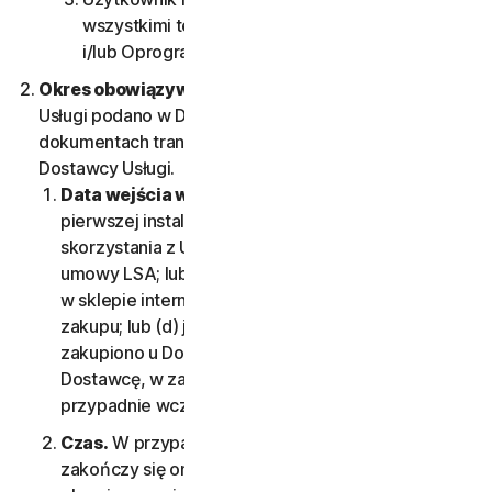
wszystkimi technicznymi ograniczeniami Usług
i/lub Oprogramowania.
Okres obowiązywania Usługi.
Okres obowiązywania
Usługi podano w Dokumentacji lub w odpowiednich
dokumentach transakcyjnych otrzymanych od
Dostawcy Usługi.
Data wejścia w życie.
Rozpoczyna się (a) w dniu
pierwszej instalacji Oprogramowania lub
skorzystania z Usługi; lub (b) w dniu akceptacji
umowy LSA; lub (c) jeśli Usługę zakupiono
w sklepie internetowym Firmy, w dniu ukończenia
zakupu; lub (d) jeśli prawa do korzystania z Usługi
zakupiono u Dostawcy, w dniu określonym przez
Dostawcę, w zależności od tego, która data
przypadnie wcześniej.
Czas.
W przypadku subskrypcji na czas określony
zakończy się ona automatycznie na koniec okresu