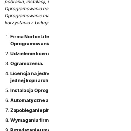
pobrania, instalacji, uzyskania dostępu lub użycia
Oprogramowania na urządzeniu, Warunki licencji na
Oprogramowanie mają zastosowanie również do
korzystania z Usługi.
Firma NortonLifeLock jest właścicielem
Oprogramowania.
Udzielenie licencji.
Ograniczenia.
Licencja na jedno urządzenie; prawo do tylko
jednej kopii archiwalnej lub zapasowej.
Instalacja Oprogramowania.
Automatyczne aktualizacje składników.
Zapobieganie piractwu Oprogramowania.
Wymagania firmy Apple.
Rozwiązanie umowy.