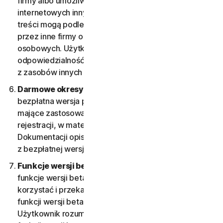
firmy albo umożliwiać dostęp do treści w witrynach
internetowych innych firm. Takie funkcje, składniki lub
treści mogą podlegać warunkom świadczenia usług
przez inne firmy oraz ich zasadom ochrony danych
osobowych. Użytkownik bierze na siebie
odpowiedzialność za ryzyko wynikające z korzystania
z zasobów innych firm.
Darmowe okresy próbne.
Jeśli oferowana jest
bezpłatna wersja próbna, szczegółowe warunki
mające zastosowanie do niej zostaną podane przy
rejestracji, w materiałach promocyjnych i/lub
Dokumentacji opisującej wersję próbną. Korzystanie
z bezpłatnej wersji wymaga zgody na takie warunki.
Funkcje wersji beta.
Firma może dołączać do Usług
funkcje wersji beta, z których użytkownicy mogą
korzystać i przekazywać o nich opinie. Korzystanie z
funkcji wersji beta może wymagać uiszczenia opłat.
Użytkownik rozumie i akceptuje, że korzystanie z