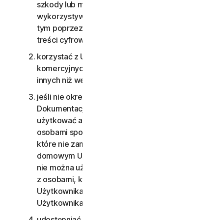
szkody lub monitorowania innych osób albo
wykorzystywania dzieci w jakikolwiek sposób, w
tym poprzez materiały audio, wideo, fotografie,
treści cyfrowe itd.;
korzystać z Usług konsumenckich w celach
komercyjnych lub z Usług biznesowych w celach
innych niż wewnętrzne cele biznesowe;
jeśli nie określono inaczej w Umowie LSA lub
Dokumentacji, Usług konsumenckich nie można
użytkować ani współdzielić z członkami rodziny,
osobami spoza rodziny ani innymi osobami,
które nie zamieszkują w gospodarstwie
domowym Użytkownika, a Usług biznesowych
nie można użytkować, ani współdzielić
z osobami, które nie są pracownikami
Użytkownika, ani częścią Małej firmy
Użytkownika;
udostępniać danych lub innych treści nadmiernej