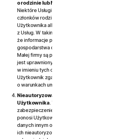
o rodzinie lub Małej firmie Użytkownika).
Niektóre Usługi pozwalają na zarejestrowanie
członków rodziny lub pracowników Małej firmy
Użytkownika albo ich urządzeń w celu korzystania
z Usług. W takim wypadku Użytkownik oświadcza,
że informacje podane o nim bądź o członkach jego
gospodarstwa domowego lub pracownikach jego
Małej firmy są prawdziwe i dokładne, a Użytkownik
jest uprawniony do podania tych informacji
w imieniu tych osób oraz monitorowania ich kont.
Użytkownik zgadza się również powiadomić ich
o warunkach umowy LSA i uzyskać ich zgodę.
Nieautoryzowany dostęp do konta
Użytkownika
. Wyłączną odpowiedzialność za
zabezpieczenie swojej nazwy użytkownika i hasła
ponosi Użytkownik. Nie należy udostępniać tych
danych innym osobom i należy informować nas o
ich nieautoryzowanym użyciu. Użytkownik jest