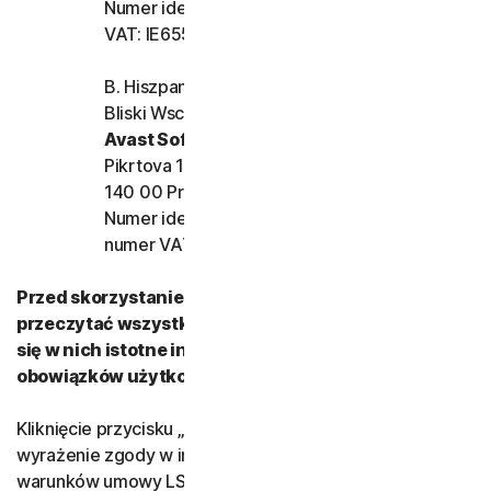
Numer identyfikacyjny firmy: 159355, numer
VAT: IE6557355A
B. Hiszpania, Francja, Włochy i reszta Europy,
Bliski Wschód i Afryka
Avast Software s.r.o.
Pikrtova 1737/1a, Nusle,
140 00 Praga 4, Republika Czeska
Numer identyfikacyjny firmy: 02176475,
numer VAT: CZ02176475
Przed skorzystaniem z Usług Firmy należy uważnie
przeczytać wszystkie warunki umowy LSA. Znajdują
się w nich istotne informacje na temat praw i
obowiązków użytkownika.
Kliknięcie przycisku „Zgadzam się” lub elektroniczne
wyrażenie zgody w inny sposób oznacza akceptację
warunków umowy LSA.