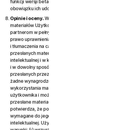
funkcji wersji beta jest dobrowolne, a firma nie ma
obowiązku ich udostępnienia.
Opinie i oceny.
W przypadku przesyłanych
materiałów Użytkownik przyznaje Firmie i jej
partnerom w pełnym wymiarze dozwolonym przez
prawo uprawnienia do ich używania, kopiowania
i tłumaczenia na całym świecie na okres ochrony
przesłanych materiałów przez prawa własności
intelektualnej i w każdej formie, bez ograniczeń
i w dowolny sposób. Za wykorzystanie materiałów
przesłanych przez użytkownika nie będzie wypłacone
żadne wynagrodzenie. Firma nie jest zobowiązana do
wykorzystania materiałów przesyłanych przez
użytkownika i może według uznania usuwać dowolne
przesłane materiały. Przesyłając materiał, użytkownik
potwierdza, że posiada lub kontroluje prawa
wymagane do jego przesłania, w tym prawa własności
intelektualnej. Użytkownik wyraża zgodę na poniższe
warunki: (i) wszystkie zamieszczone lub przekazane