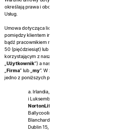
określają prawa i obowiązki związane z użytkowaniem
Norton AntiVirus Plus
Usług.
Norton Mobile Security dl
Umowa dotycząca licencji i usług (LSA) jest zawierana
pomiędzy klientem indywidualnym lub właścicielem
bądź pracownikiem małej firmy zatrudniającej
Norton Mobile Security dla
50 (pięćdziesiąt) lub mniej osób („
Mała firma
”),
korzystającym z naszych Usług (określonym poniżej jako
Prywatność
„
Użytkownik
”) a naszą firmą, określaną też jako
„
Firma
” lub „
my
”. W zależności od lokalizacji oznacza to
Norton VPN
jedno z poniższych przedsiębiorstw:
a. Irlandia, Wielka Brytania, Belgia, Holandia
Norton AntiTrack
i Luksemburg
NortonLifeLock Ireland Limited
Norton Genie
Ballycoolin Business Park, Ballycoolin,
Blanchardstown
Norton — więcej
Dublin 15, Irlandia