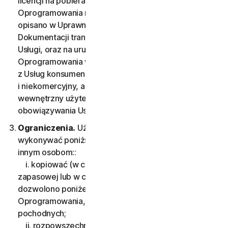
licencji na pobieranie i instalację kopii
Oprogramowania na posiadanym Urządzeniu, jak
opisano w Uprawnieniach Usługi lub odpowiedniej
Dokumentacji transakcji otrzymanej od Dostawcy
Usługi, oraz na uruchomienie takiej kopii
Oprogramowania wyłącznie w celu korzystania
z Usług konsumenckich na użytek własny
i niekomercyjny, a z Usług biznesowych na
wewnętrzny użytek biznesowy przez okres
obowiązywania Usługi.
Ograniczenia.
Użytkownik nie może samodzielnie
wykonywać poniższych czynności ani zezwalać na nie
innym osobom::
i. kopiować (w celach innych niż wykonanie kopii
zapasowej lub w celach jego zarchiwizowania, jak
dozwolono poniżej) ani modyfikować
Oprogramowania, ani tworzyć na jego podstawie prac
pochodnych;
ii. rozpowszechniać, przekazywać, udostępniać