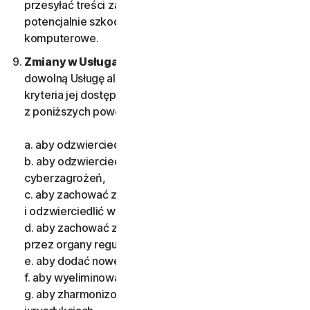
przesyłać treści zawierających jakiekolwiek
potencjalnie szkodliwe programy lub pliki
komputerowe.
Zmiany w Usługach.
Możemy zmienić lub wycofać
dowolną Usługę albo wprowadzić albo zmienić
kryteria jej dostępności z co najmniej jednego
z poniższych powodów:
a. aby odzwierciedlić zmiany technologiczne,
b. aby odzwierciedlić zmiany w naturze
cyberzagrożeń,
c. aby zachować zgodność z przepisami
i odzwierciedlić wprowadzone w nich zmiany,
d. aby zachować zgodność z wymogami nakładanymi
przez organy regulacyjne,
e. aby dodać nowe funkcje,
f. aby wyeliminować błąd,
g. aby zharmonizować usługi lub ich warunki w wielu