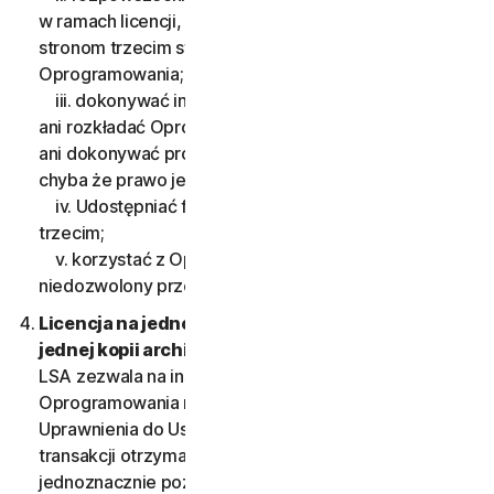
w ramach licencji, podnajmować ani wypożyczać
stronom trzecim swoich praw do użytkowania
Oprogramowania;
iii. dokonywać inżynierii wstecznej, dekompilować
ani rozkładać Oprogramowania na części pierwsze,
ani dokonywać prób poznania kodu źródłowego,
chyba że prawo jednoznacznie na to pozwala;
iv. Udostępniać funkcji Oprogramowania stronom
trzecim;
v. korzystać z Oprogramowania w dowolny sposób
niedozwolony przez Umowę LSA.
Licencja na jedno urządzenie; prawo do tylko
jednej kopii archiwalnej lub zapasowej.
Umowa
LSA zezwala na instalację jednej kopii
Oprogramowania na jednym Urządzeniu, chyba że
Uprawnienia do Usługi lub odpowiednie dokumenty
transakcji otrzymane od Dostawcy Usługi
jednoznacznie pozwalają na korzystanie