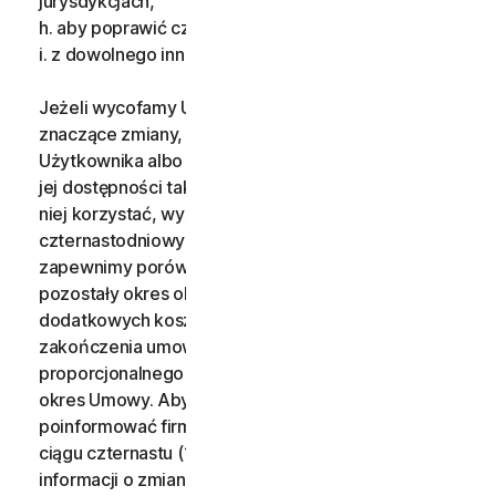
jurysdykcjach,
h. aby poprawić czytelność pewnych warunków,
i. z dowolnego innego uzasadnionego powodu.
Jeżeli wycofamy Usługę, wprowadzimy w niej
znaczące zmiany, które będą szkodliwe dla
Użytkownika albo wprowadzimy lub zmienimy kryteria
jej dostępności tak, że Użytkownik nie będzie mógł z
niej korzystać, wyślemy powiadomienie z
czternastodniowym (14) wyprzedzeniem i (i)
zapewnimy porównywalne bądź lepsze usługi na
pozostały okres obowiązywania Usługi bez żadnych
dodatkowych kosztów lub (ii) zapewnimy opcję
zakończenia umowy oraz otrzymania
proporcjonalnego zwrotu pieniędzy za pozostały
okres Umowy. Aby skorzystać z tego prawa, należy
poinformować firmę o zamiarze rozwiązania umowy w
ciągu czternastu (14) dni od momentu otrzymania
informacji o zmianie i prawie do rozwiązania umowy.