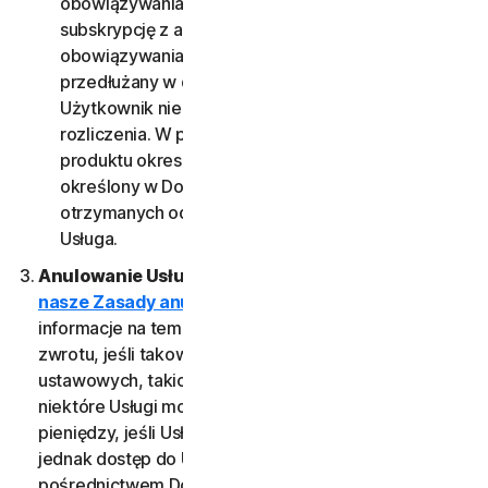
obowiązywania Usługi. Jeżeli Użytkownik ma
subskrypcję z automatycznym odnawianiem, Okres
obowiązywania Usługi będzie automatycznie
przedłużany w dniu odnowienia subskrypcji, dopóki
Użytkownik nie anuluje subskrypcji przed datą
rozliczenia. W przypadku jednorazowej Usługi lub
produktu okres obowiązywania Usługi jest
określony w Dokumentacji lub dokumentach
otrzymanych od Dostawcy, od którego pochodzi
Usługa.
Anulowanie Usługi.
Przeczytaj
nasze Zasady anulowania i zwrotów
, aby znaleźć
informacje na temat anulowania usługi i otrzymania
zwrotu, jeśli takowy przysługuje. Niezależnie od praw
ustawowych, takich jak prawo do odstąpienia,
niektóre Usługi mogą zawierać gwarancję zwrotu
pieniędzy, jeśli Usługa nie spełnia oczekiwań. Jeśli
jednak dostęp do Usługi otrzymano za
pośrednictwem Dostawcy, anulowania należy