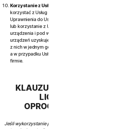
Korzystanie z Usług w sieci.
Użytkownik może
korzystać z Usług w sieci, pod warunkiem że
Uprawnienia do Usług dopuszczają dostęp do Usług
lub korzystanie z Usług za pomocą więcej niż jednego
urządzenia i pod warunkiem, że każde z tych
urządzeń uzyskuje dostęp do Usług oraz korzysta
z nich w jednym gospodarstwie domowym,
a w przypadku Usług biznesowych – w jednej Małej
firmie.
KLAUZULA 3 — WARUNKI
LICENCJI NA
OPROGRAMOWANIE
Jeśli wykorzystanie przez Użytkownika Usługi wymaga