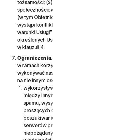
tożsamości; (x) Monitorowanie mediów
społecznościowych oraz (xi) Pomoc techniczna
(w tym Obietnica ochrony przed wirusami). Jeśli
wystąpi konflikt między klauzulą 2 — „Ogólne
warunki Usługi” a klauzulą 4 — „Warunki
określonych Usług”, obowiązują warunki zawarte
w klauzuli 4.
Ograniczenia.
Użytkownik nie ma prawa
w ramach korzystania z Usług samodzielnie
wykonywać następujących czynności ani zezwalać
na nie innym osobom:
wykorzystywać Usług do celów nielegalnych,
między innymi skanowania portów, wysyłania
spamu, wysyłania wiadomości e-mail
proszących o zgodę, skanowania w
poszukiwaniu otwartych przekaźników lub
serwerów proxy, wysyłania dowolnego rodzaju
niepożądanych wiadomości e-mail lub