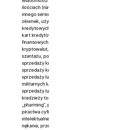
wiadomości e-mail wysyłanych w ogromnych
ilościach (nawet, jeśli dokonywane jest to z
innego serwera), wyświetlania wyskakujących
okienek, używania kradzionych kart
kredytowych, dokonywania oszustw za pomocą
kart kredytowych, dokonywania oszustw
finansowych, dokonywania oszustw za pomocą
kryptowalut, maskowania, wymuszania,
szantażu, porwania, gwałtu, morderstwa,
sprzedaży kradzionych kart kredytowych,
sprzedaży kradzionych przedmiotów, ofert
sprzedaży lub kupna towarów nielegalnych,
militarnych lub podwójnego zastosowania, ofert
sprzedaży lub kupna substancji kontrolowanych,
kradzieży tożsamości, hakerstwa, ataków typu
„pharming”, przechwytywania informacji,
piractwa cyfrowego, naruszania własności
intelektualnej i innych podobnych czynności; lub
nękania, prześladowania, gróźb, wyrządzania