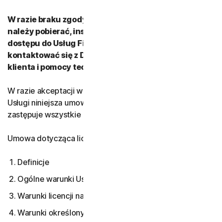
W razie braku zgody na warunki umowy LSA: (i) nie
należy pobierać, instalować, używać ani uzyskiwać
dostępu do Usług Firmy oraz (ii) nie należy
kontaktować się z Dostawcą ani Działem obsługi
klienta i pomocy technicznej Firmy.
W razie akceptacji wielu wersji umowy LSA dla danej
Usługi niniejsza umowa LSA jest wersją bieżącą i
zastępuje wszystkie poprzednie wersje.
Umowa dotycząca licencji i usług obejmuje:
Definicje
Ogólne warunki Usługi
Warunki licencji na Oprogramowanie
Warunki określonych Usług