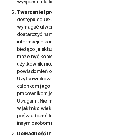
wyłącznie dla konsumentów, nie Małych firm.
Tworzenie i prowadzenie konta:
uzyskanie
dostępu do Usług i korzystanie z nich może
wymagać utworzenia konta. Jest istotne, aby
dostarczyć nam dokładnych, pełnych i aktualnych
informacji o koncie (w tym adres e-mail konta) i na
bieżąco je aktualizować. W przeciwnym razie
może być konieczne zamknięcie konta, a
użytkownik może nie otrzymać istotnych
powiadomień o usłudze. Konto jest osobiste i służy
Użytkownikowi (lub, jeśli pozwala na to Usługa,
członkom jego gospodarstwa domowego lub
pracownikom jego Małej firmy) do zarządzania
Usługami. Nie może być używane przez inne osoby
w jakimkolwiek celu. Nie wolno sprzedawać
poświadczeń konta, przekazywać ich ani pozwalać
innym osobom na korzystanie z nich.
Dokładność informacji o Użytkowniku (w tym