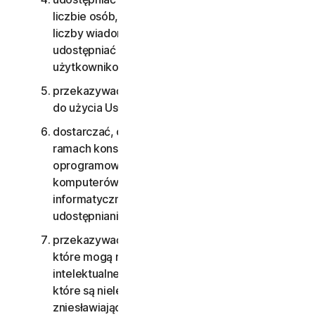
liczbie osób, w tym bez wyjątku wysyłać dużej
liczby wiadomości do dużej liczby osób lub
udostępniać treści osobom, które nie są znane
użytkownikowi i nie znają go;
przekazywać, podnajmować i wypożyczać praw
do użycia Usług;
dostarczać, oferować ani udostępniać Usług w
ramach konserwacji sprzętu lub
oprogramowania, Usług udostępniania
komputerów z oprogramowaniem, Usług
informatycznych lub Usług przetwarzania i
udostępniania danych;
przekazywać ani przechowywać materiałów,
które mogą naruszać prawa własności
intelektualnej lub inne prawa osób trzecich albo
które są nielegalne, niedozwolone,
zniesławiające, oszczercze bądź naruszające