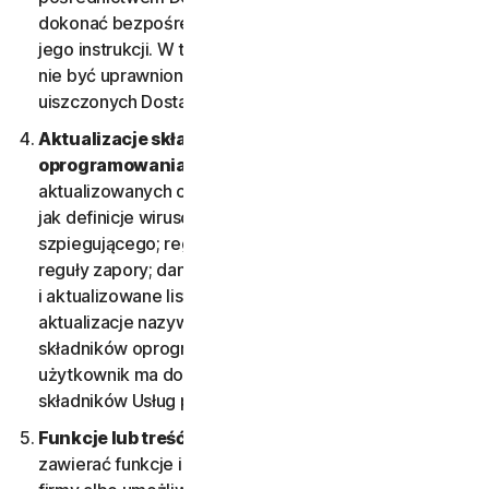
dokonać bezpośrednio u Dostawcy, z zastosowaniem
jego instrukcji. W takim wypadku użytkownik może
nie być uprawniony do zwrotu przez nas opłat
uiszczonych Dostawcy.
Aktualizacje składników
oprogramowania.
Niektóre rodzaje Usług używają
aktualizowanych co pewien czas składników takich,
jak definicje wirusów; definicje oprogramowania
szpiegującego; reguły antyspamu; listy adresów;
reguły zapory; dane o lukach w zabezpieczeniach
i aktualizowane listy uwierzytelnionych stron. Te
aktualizacje nazywane są zbiorczo „Aktualizacjami
składników oprogramowania”. W takim wypadku
użytkownik ma dostęp do odpowiednich aktualizacji
składników Usług przez okres obowiązywania Usługi.
Funkcje lub treść od innych firm.
Usługi mogą
zawierać funkcje i składniki dostarczane przez inne