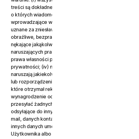
treści są dokładne; (ii) nie będzie przesyłać treści,
o których wiadomo, że są fałszywe, niedokładne lub
wprowadzające w błąd lub mogą być rozsądnie
uznane za zniesławiające, oszczercze, nienawistne,
obraźliwe, bezprawnie grożące lub bezprawnie
nękające jakąkolwiek osobę; (iii) nie przekaże treści
naruszających prawa własności intelektualnej, inne
prawa własności prawa do wizerunku albo
prywatności; (iv) nie będzie przesyłać treści, które
naruszają jakiekolwiek prawo, ustawę, zarządzenie
lub rozporządzenie; (v) nie będzie przesyłać treści, za
które otrzymał rekompensatę lub jakiekolwiek
wynagrodzenie od osoby trzeciej; (vi) nie będzie
przesyłać żadnych treści, które zawierają informacje
odsyłające do innych witryn, adresów, adresów e-
mail, danych kontaktowych, numerów telefonów lub
innych danych umożliwiających identyfikację
Użytkownika albo innych osób; oraz (vii) nie będzie