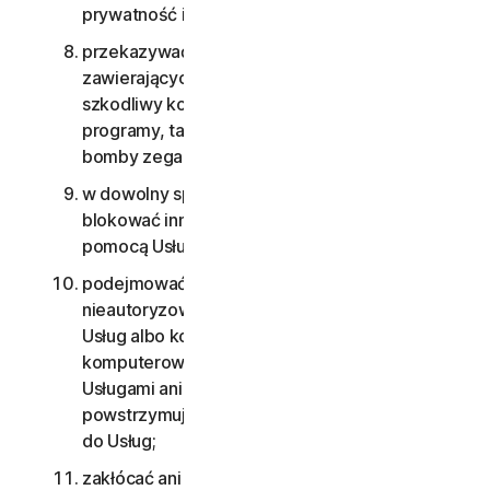
prywatność innych osób;
przekazywać żadnych materiałów
zawierających wirusy informatyczne lub inny
szkodliwy kod komputerowy, pliki albo
programy, takie jak konie trojańskie, robaki czy
bomby zegarowe;
w dowolny sposób atakować, naruszać lub
blokować inną sieć, komputer lub węzeł za
pomocą Usług;
podejmować prób uzyskania
nieautoryzowanego dostępu do jakiegokolwiek
Usług albo kont innych użytkowników, systemów
komputerowych bądź sieci połączonych z
Usługami ani obchodzić zabezpieczeń
powstrzymujących lub ograniczających dostęp
do Usług;
zakłócać ani utrudniać działania serwerów lub