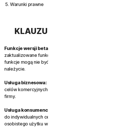
Warunki prawne
KLAUZULA 1 — DEFINICJE
Funkcje wersji beta:
oznaczają nowe i/lub
zaktualizowane funkcje, które wciąż są testowane. Te
funkcje mogą nie być ukończone i mogą nie działać
należycie.
Usługa biznesowa:
oznacza Usługę przeznaczoną do
celów komercyjnych i do wewnętrznego użytku Małej
firmy.
Usługa konsumencka:
oznacza Usługę przeznaczoną
do indywidualnych celów konsumenckich i do
osobistego użytku w gospodarstwie domowym.