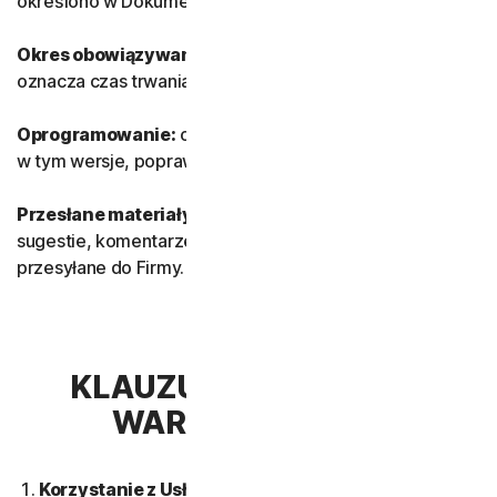
określono w Dokumentacji.
Okres obowiązywania Usługi:
sieć prywatną Okres
oznacza czas trwania Usługi.
Oprogramowanie:
oznacza oprogramowanie Firmy,
w tym wersje, poprawki, aktualizacje i ulepszenia.
Przesłane materiały:
oznaczają opinie, recenzje,
sugestie, komentarze i pomysły związane z Usługami
przesyłane do Firmy.
KLAUZULA 2 — OGÓLNE
WARUNKI USŁUGI
Korzystanie z Usług.