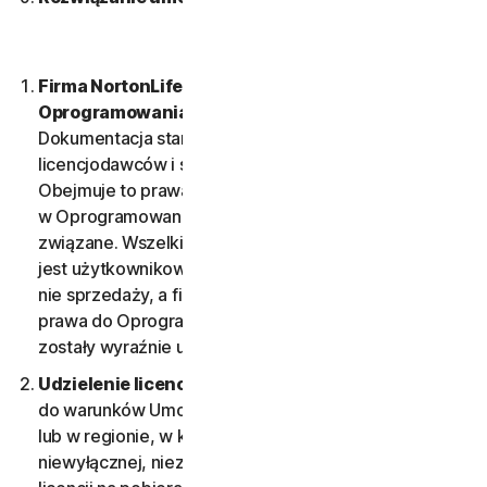
Firma NortonLifeLock jest właścicielem
Oprogramowania.
Oprogramowanie i wszelka
Dokumentacja stanowią własność firmy lub jej
licencjodawców i są chronione prawami autorskimi.
Obejmuje to prawa własności intelektualnej zawarte
w Oprogramowaniu i Dokumentacji oraz z nimi
związane. Wszelkie Oprogramowanie udostępniane
jest użytkownikowi przez firmę w ramach licencji, a
nie sprzedaży, a firma zastrzega sobie wszelkie
prawa do Oprogramowania i Dokumentacji, które nie
zostały wyraźnie udzielone w warunkach umowy LSA.
Udzielenie licencji.
Pod warunkiem stosowania się
do warunków Umowy LSA Firma udziela na terytorium
lub w regionie, w którym nabyto Oprogramowanie,
niewyłącznej, niezbywalnej, ograniczonej czasowo