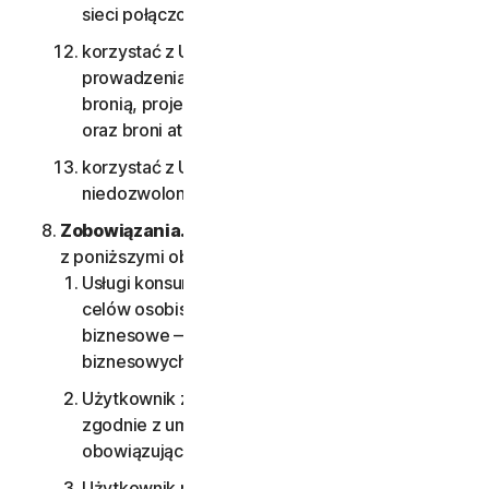
sieci połączonych z jakimkolwiek Usługami;
korzystać z Usług do celów wojskowych, w tym
prowadzenia wojny cybernetycznej, prac nad
bronią, projektowania lub produkcji pocisków
oraz broni atomowej, chemicznej i biologicznej;
korzystać z Usług w dowolny sposób
niedozwolony przez umowę LSA.
Zobowiązania.
Korzystanie z Usługi wiąże się
z poniższymi obowiązkami:
Usługi konsumenckie są dostępne tylko do
celów osobistych i domowych, a Usługi
biznesowe — tylko do wewnętrznych celów
biznesowych;
Użytkownik zobowiązuje się korzystać z Usług
zgodnie z umową LSA oraz wszystkimi
obowiązującymi przepisami i regulacjami;
Użytkownik musi postępować zgodnie ze