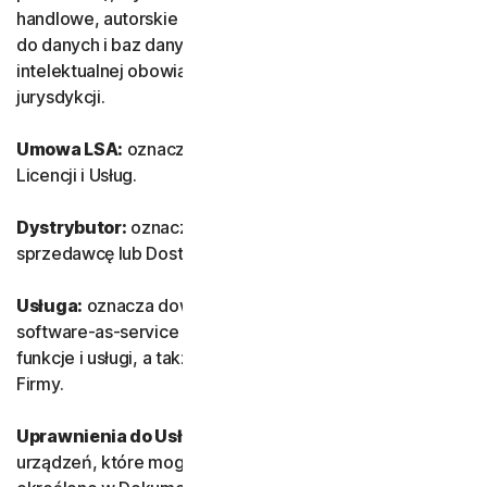
handlowe, autorskie prawa osobiste, know-how, prawa
do danych i baz danych oraz inne prawa własności
intelektualnej obowiązujące w danym kraju lub w danej
jurysdykcji.
Umowa LSA:
oznacza niniejszą Umowę dotyczącą
Licencji i Usług.
Dystrybutor:
oznacza autoryzowanego przez Firmę
sprzedawcę lub Dostawcę usług IT.
Usługa:
oznacza dowolną usługę lub ofertę subskrypcji
software-as-service (SaaS) Firmy oraz powiązane z nią
funkcje i usługi, a także jednorazowe usługi lub produkty
Firmy.
Uprawnienia do Usług:
oznacza liczbę i rodzaj
urządzeń, które mogą korzystać z Oprogramowania, jak