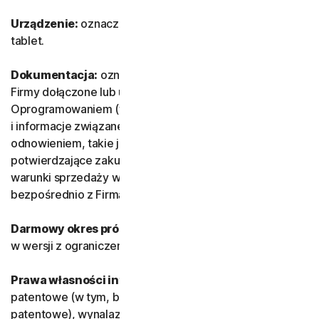
Urządzenie:
oznacza komputer, laptop, smartfon lub
tablet.
Dokumentacja:
oznacza dokumenty i informacje od
Firmy dołączone lub udostępnione wraz z Usługą i/lub
Oprogramowaniem (w tym między innymi opakowanie
i informacje związane z zakupem, subskrypcją lub
odnowieniem, takie jak paragon lub wiadomość e-mail
potwierdzające zakup, subskrypcję lub odnowienie albo
warunki sprzedaży w przypadku transakcji zawieranych
bezpośrednio z Firmą).
Darmowy okres próbny:
usługa oferowana bezpłatnie
w wersji z ograniczeniem czasowym lub bez.
Prawa własności intelektualnej:
oznaczają prawa
patentowe (w tym, bez ograniczeń, wnioski i zgłoszenia
patentowe), wynalazki, prawa autorskie, tajemnice