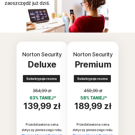
zaoszczędź już dziś.
Norton Security
Norton Security
Deluxe
Premium
Subskrypcja roczna
Subskrypcja roczna
384,99 zł
459,99 zł
63% TANIEJ*
58% TANIEJ*
139,99 zł
189,99 zł
Przedstawiona cena
Przedstawiona cena
dotyczy pierwszego roku.
dotyczy pierwszego roku.