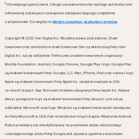
2
Obowiązują ograniczenia. Usługa usuwania wirusów wymaga automatycznie
odnawianej subskrypcji rozwiązania zabezpieczającego urządzenie
z antywirusem. Szczegóły na
Norton.com/virus-protection-promise
.
Copyright © 2025 Gen Digital Inc. Wszelkie prawa zastrzeżone. Znaki
towarowe oraz zastrzeżone znaki towarowe Gen są własnością firmy Gen
Digital Inc. lub jej oddziałów. Firefox jest znakiem towarowym organizacji
Mozilla Foundation. Android, Google Chrome, Google Play i logo Google Play
są znakami towarowymi firmy Google, LLC. Mac, iPhone, iPad oraz nazwa i logo
Apple są znakami towarowymi firmy Apple Inc. zarejestrowanymi w USA
i w innych krajach. App Store jest znakiem usługowym firmy Apple Inc. Nazwa
Alexa i powiązane logo są znakami towarowymi firmy Amazon.com lub jej
oddziałów. Microsoft oraz logo Windows są znakami towarowymi należącymi
do firmy Microsoft w USA i/lub na terytorium innych krajów. Wizerunek Android
Robot powielany lub zmodyfikowany na podstawie dzieła stworzonego
i udostępnionego przez firmę Google jest używany zgodnie z warunkami