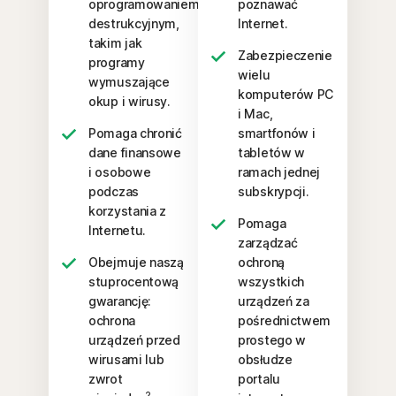
oprogramowaniem
poznawać
destrukcyjnym,
Internet.
takim jak
Zabezpieczenie
programy
wielu
wymuszające
komputerów PC
okup i wirusy.
i Mac,
Pomaga chronić
smartfonów i
dane finansowe
tabletów w
i osobowe
ramach jednej
podczas
subskrypcji.
korzystania z
Pomaga
Internetu.
zarządzać
Obejmuje naszą
ochroną
stuprocentową
wszystkich
gwarancję:
urządzeń za
ochrona
pośrednictwem
urządzeń przed
prostego w
wirusami lub
obsłudze
zwrot
portalu
2.