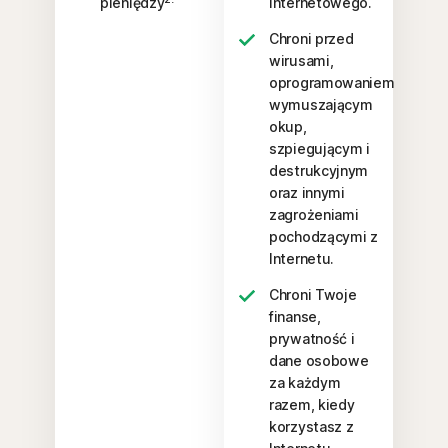
pieniędzy
internetowego.
Chroni przed
wirusami,
oprogramowaniem
wymuszającym
okup,
szpiegującym i
destrukcyjnym
oraz innymi
zagrożeniami
pochodzącymi z
Internetu.
Chroni Twoje
finanse,
prywatność i
dane osobowe
za każdym
razem, kiedy
korzystasz z