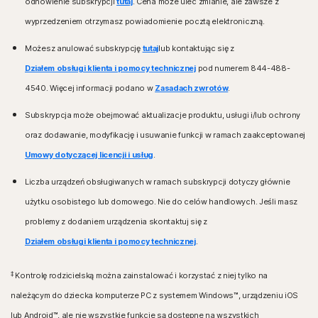
odnowienie subskrypcji
tutaj
. Cena może ulec zmianie, ale zawsze z
wyprzedzeniem otrzymasz powiadomienie pocztą elektroniczną.
Możesz anulować subskrypcję
tutaj
lub kontaktując się z
Działem obsługi klienta i pomocy technicznej
pod numerem 844-488-
4540. Więcej informacji podano w
Zasadach zwrotów
.
Subskrypcja może obejmować aktualizacje produktu, usługi i/lub ochrony
oraz dodawanie, modyfikację i usuwanie funkcji w ramach zaakceptowanej
Umowy dotyczącej licencji i usług
.
Liczba urządzeń obsługiwanych w ramach subskrypcji dotyczy głównie
użytku osobistego lub domowego. Nie do celów handlowych. Jeśli masz
problemy z dodaniem urządzenia skontaktuj się z
Działem obsługi klienta i pomocy technicznej
.
‡
Kontrolę rodzicielską można zainstalować i korzystać z niej tylko na
należącym do dziecka komputerze PC z systemem Windows™, urządzeniu iOS
lub Android™, ale nie wszystkie funkcje są dostępne na wszystkich