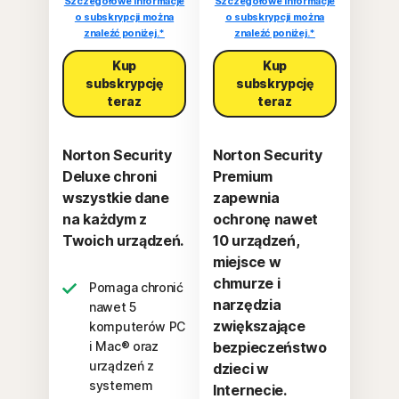
Szczegółowe informacje
Szczegółowe informacje
o subskrypcji można
o subskrypcji można
znaleźć poniżej.*
znaleźć poniżej.*
Kup
Kup
subskrypcję
subskrypcję
teraz
teraz
Norton Security
Norton Security
Deluxe chroni
Premium
wszystkie dane
zapewnia
na każdym z
ochronę nawet
Twoich urządzeń.
10 urządzeń,
miejsce w
chmurze i
Pomaga chronić
narzędzia
nawet 5
zwiększające
komputerów PC
i Mac® oraz
bezpieczeństwo
urządzeń z
dzieci w
systemem
Internecie.