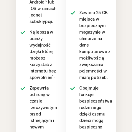
Android™ lub
iOS w ramach
Zawiera 25 GB
jednej
miejsca w
subskrypcji.
bezpiecznym
Najlepsza w
magazynie w
branży
chmurze na
wydajność,
dane
dzięki której
komputerowe z
możesz
możliwością
korzystać z
zwiększania
Internetu bez
pojemności w
1.
spowolnień
miarę potrzeb.
Zapewnia
Obejmuje
ochronę w
funkcje
czasie
bezpieczeństwa
rzeczywistym
rodzinnego,
przed
dzięki czemu
istniejącym i
dzieci mogą
nowym
bezpieczne