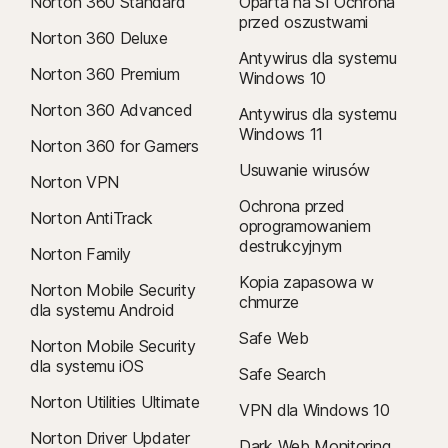
Norton 360 Standard
Oparta na SI Ochrona
przed oszustwami
Norton 360 Deluxe
Antywirus dla systemu
Norton 360 Premium
Windows 10
Norton 360 Advanced
Antywirus dla systemu
Windows 11
Norton 360 for Gamers
Usuwanie wirusów
Norton VPN
Ochrona przed
Norton AntiTrack
oprogramowaniem
destrukcyjnym
Norton Family
Kopia zapasowa w
Norton Mobile Security
chmurze
dla systemu Android
Safe Web
Norton Mobile Security
dla systemu iOS
Safe Search
Norton Utilities Ultimate
VPN dla Windows 10
Norton Driver Updater
Dark Web Monitoring