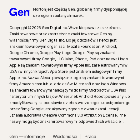
Norton jest częścią Gen, globalnej firmy dysponującej
szeregiem zaufanych marek.
Copyright © 2026 Gen Digital Inc. Wszelkie prawa zastrzeżone.
Znaki towarowe oraz zastrzeżone znaki towarowe Gen są
własnością firmy Gen Digital Inc. lub jej oddziałów. Firefox jest
znakiem towarowym organizacji Mozilla Foundation. Android,
Google Chrome, Google Play i logo Google Play są znakami
towarowymi firmy Google, LLC. Mac, iPhone, iPad oraz nazwa i logo
Apple są znakami towarowymi firmy Apple Inc. zarejestrowanymi w
USA i w innych krajach. App Store jest znakiem usługowym firmy
Apple Inc. Nazwa Alexa i powiązane logo są znakami towarowymi
firmy Amazon.com lub jej oddziałów. Microsoft oraz logo Windows
są znakami towarowymi należącymi do firmy Microsoft w USA i/lub
na terytorium innych krajów. Wizerunek Android Robot powielany lub
zmodyfikowany na podstawie dzieła stworzonego i udostępnionego
przez firmę Google jest używany zgodnie z warunkami licencji
uznania autorstwa Creative Commons 3.0 Attribution License. Inne
nazwy mogą być znakami towarowymi odpowiednich właścicieli.
Gen — informacje
Wiadomości
Praca