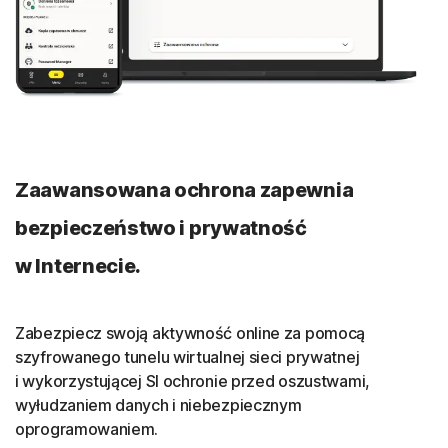
Automatyczne łączenie
Automatycznie włączaj wirtualną sieć prywatną
po połączeniu się z siecią publiczną, aby chronić swoje
dane i dbać o ich prywatność.
Wiele protokołów
Zaawansowana ochrona zapewnia
Wiele protokołów, w tym WireGuard, OpenVPN, IPSec
bezpieczeństwo i prywatność
oraz nasz autorski protokół Mimic z szyfrowaniem
postkwantowym, zapewnia wysoką wydajność
w Internecie.
i bezpieczeństwo oraz nieprzerwany dostęp do usług
online.
Zabezpiecz swoją aktywność online za pomocą
szyfrowanego tunelu wirtualnej sieci prywatnej
14
Blokowanie reklam
i wykorzystującej SI ochronie przed oszustwami,
Usprawnij przeglądanie sieci, blokując niechciane reklamy
wyłudzaniem danych i niebezpiecznym
w przeglądarce desktopowej.
oprogramowaniem.