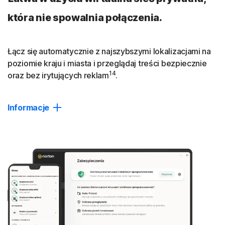
która nie spowalnia połączenia.
Łącz się automatycznie z najszybszymi lokalizacjami na
poziomie kraju i miasta i przeglądaj treści bezpiecznie
14
oraz bez irytujących reklam
.
Informacje
Dwa razy szybsza
W porównaniu z typową wirtualną siecią prywatną Norton
VPN zapewnia prawie 2 razy wyższe prędkości pobierania
i przesyłania oraz 2,5 raza szybsze transfery danych.
* Na podstawie testu czołowych wirtualnych sieci
prywatnych przedstawionego w raporcie VPN Products
Performance Benchmarks sporządzonym przez firmę
PassMark Software.
Więcej informacji
.