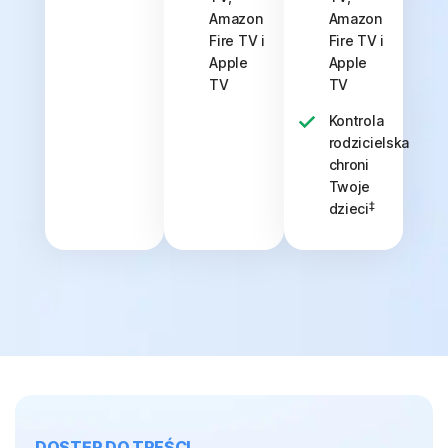
Amazon
Amazon
Fire TV i
Fire TV i
Apple
Apple
TV
TV
Kontrola
rodzicielska
chroni
Twoje
‡
dzieci
DOSTĘP DO TREŚCI