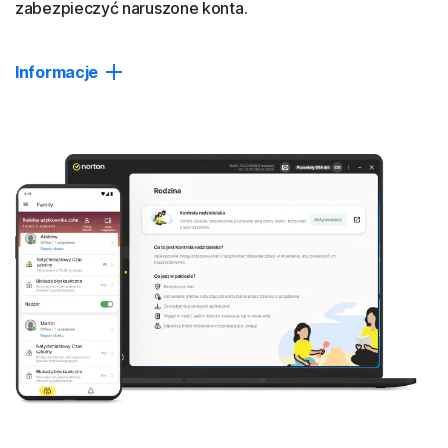
zabezpieczyć naruszone konta.
Informacje
Dark Web Monitoring
Otrzymuj powiadomienia, jeśli znajdziemy Twoje dane
osobowe w ukrytych witrynach używanych przez złodziei
tożsamości, i podejmuj szybkie działania, aby
zabezpieczyć swoje konta i nie pozwolić na ich
§
przejęcie
.
Password Manager
Twórz i przechowuj hasła wraz z danymi kart kredytowych
i innymi danymi osobowymi, a także zarządzaj nimi
w prywatnym skarbcu online dostępnym na Twoich
urządzeniach.
Zamknij