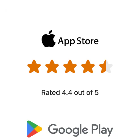
i innymi danymi osobowymi, a także zarządzaj nimi
w prywatnym skarbcu online dostępnym na Twoich
urządzeniach.
Dark Web Monitoring
Otrzymuj powiadomienia, jeśli znajdziemy Twoje dane
osobowe w ukrytych witrynach używanych przez złodziei
tożsamości, i podejmuj szybkie działania, aby
zabezpieczyć swoje konta i nie pozwolić na ich
§
przejęcie
.
Kontrola rodzicielska
Pomóż swoim dzieciom wypracować zdrowe nawyki
podczas aktywności online, ustawiając limity czasu przed
ekranem i blokując nieodpowiednie witryny.
Zamknij