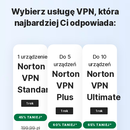
Wybierz usługę VPN, która
najbardziej Ci odpowiada:
1 urządzenie
Do 5
Do 10
urządzeń
urządzeń
Norton
Norton
Norton
VPN
VPN
VPN
Standard
Plus
Ultimate
1 rok
1 rok
1 rok
45% TANIEJ*
60% TANIEJ*
65% TANIEJ*
199,99 zł