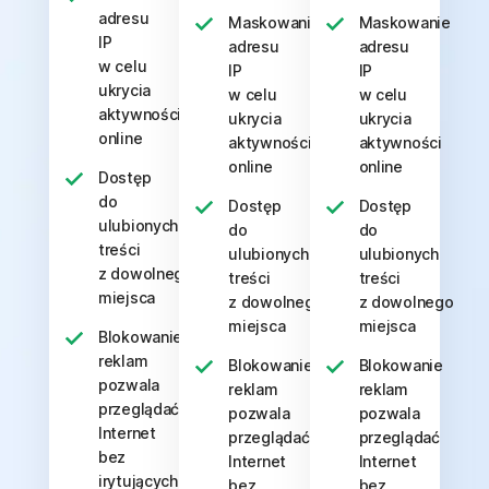
adresu
Maskowanie
Maskowanie
IP
adresu
adresu
w celu
IP
IP
ukrycia
w celu
w celu
aktywności
ukrycia
ukrycia
online
aktywności
aktywności
online
online
Dostęp
do
Dostęp
Dostęp
ulubionych
do
do
treści
ulubionych
ulubionych
z dowolnego
treści
treści
miejsca
z dowolnego
z dowolnego
miejsca
miejsca
Blokowanie
reklam
Blokowanie
Blokowanie
pozwala
reklam
reklam
przeglądać
pozwala
pozwala
Internet
przeglądać
przeglądać
bez
Internet
Internet
irytujących
bez
bez