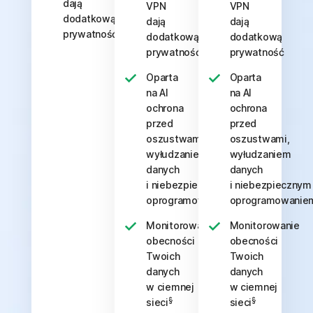
dają
VPN
VPN
dodatkową
dają
dają
prywatność
dodatkową
dodatkową
prywatność
prywatność
Oparta
Oparta
na AI
na AI
ochrona
ochrona
przed
przed
oszustwami,
oszustwami,
wyłudzaniem
wyłudzaniem
danych
danych
i niebezpiecznym
i niebezpiecznym
oprogramowaniem
oprogramowanie
Monitorowanie
Monitorowanie
obecności
obecności
Twoich
Twoich
danych
danych
w ciemnej
w ciemnej
§
§
sieci
sieci