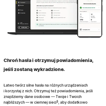
Uzyskaj bardziej prywatny dostęp do ulubionych
programów, filmów i witryn z całego świata.
Obsługa telewizorów Smart TV
Aplikacja Norton VPN jest też dostępna na urządzeniach
Google TV, Amazon Fire TV i Apple TV w ramach
subskrypcji na wiele urządzeń.
Optymalizacja streamowania
Chroń hasła i otrzymuj powiadomienia,
Bezustannie optymalizujemy nasze aplikacje, serwery
i protokoły, aby dać Ci możliwość oglądania ulubionych
jeśli zostaną wykradzione.
seriali w serwisach streamingowych.
Zamknij
Łatwo twórz silne hasła na różnych urządzeniach
i korzystaj z nich. Otrzymuj też powiadomienia, jeśli
znajdziemy dane osobowe — Twoje i Twoich
§
najbliższych — w ciemnej sieci
, aby dodatkowo