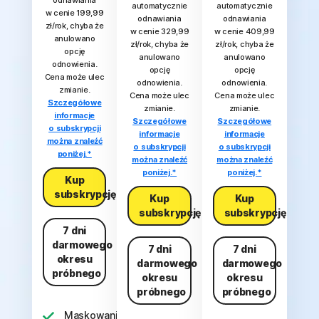
odnawiania
automatycznie
automatycznie
w cenie 199,99
odnawiania
odnawiania
zł/rok, chyba że
w cenie 329,99
w cenie 409,99
anulowano
zł/rok, chyba że
zł/rok, chyba że
opcję
anulowano
anulowano
odnowienia.
opcję
opcję
Cena może ulec
odnowienia.
odnowienia.
zmianie.
Cena może ulec
Cena może ulec
Szczegółowe
zmianie.
zmianie.
informacje
Szczegółowe
Szczegółowe
o subskrypcji
informacje
informacje
można znaleźć
o subskrypcji
o subskrypcji
poniżej.*
można znaleźć
można znaleźć
poniżej.*
poniżej.*
Kup
subskrypcję
Kup
Kup
subskrypcję
subskrypcję
7 dni
darmowego
7 dni
7 dni
okresu
darmowego
darmowego
próbnego
okresu
okresu
próbnego
próbnego
Maskowanie