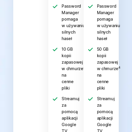
Password
Password
Manager
Manager
pomaga
pomaga
w używaniu
w używaniu
silnych
silnych
haseł
haseł
10 GB
50 GB
kopii
kopii
zapasowej
zapasowej
4
4
w chmurze
w chmurze
na
na
cenne
cenne
pliki
pliki
Streamuj
Streamuj
za
za
pomocą
pomocą
aplikacji
aplikacji
Google
Google
TV,
TV,