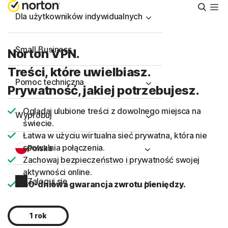
Wyszu
Dla użytkowników indywidualnych
Small Business
Norton VPN.
Treści, które uwielbiasz.
Pomoc techniczna
Prywatność, jakiej potrzebujesz.
Oglądaj ulubione treści z dowolnego miejsca na
Wypróbuj
świecie.
Łatwa w użyciu wirtualna sieć prywatna, która nie
spowalnia połączenia.
Polska
Zachowaj bezpieczeństwo i prywatność swojej
aktywności online.
Zaloguj się
60-dniowa gwarancja zwrotu pieniędzy.
1 rok