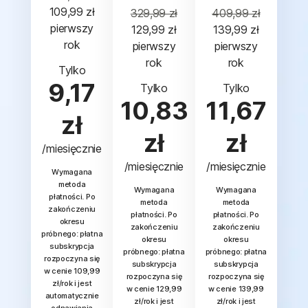
109,99 zł
329,99 zł
409,99 zł
 pierwszy 
129,99 zł
139,99 zł
rok
 pierwszy 
 pierwszy 
rok
rok
Tylko
9,17
Tylko
Tylko
10,83
11,67
zł
zł
zł
/miesięcznie
/miesięcznie
/miesięcznie
Wymagana
metoda
Wymagana
Wymagana
płatności. Po
metoda
metoda
zakończeniu
płatności. Po
płatności. Po
okresu
zakończeniu
zakończeniu
próbnego: płatna
okresu
okresu
subskrypcja
próbnego: płatna
próbnego: płatna
rozpoczyna się
subskrypcja
subskrypcja
w cenie 109,99
rozpoczyna się
rozpoczyna się
zł/rok i jest
w cenie 129,99
w cenie 139,99
automatycznie
zł/rok i jest
zł/rok i jest