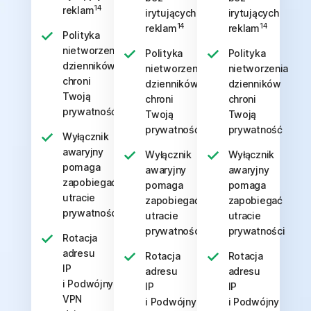
14
reklam
irytujących
irytujących
14
14
reklam
reklam
Polityka
nietworzenia
Polityka
Polityka
dzienników
nietworzenia
nietworzenia
chroni
dzienników
dzienników
Twoją
chroni
chroni
prywatność
Twoją
Twoją
prywatność
prywatność
Wyłącznik
awaryjny
Wyłącznik
Wyłącznik
pomaga
awaryjny
awaryjny
zapobiegać
pomaga
pomaga
utracie
zapobiegać
zapobiegać
prywatności
utracie
utracie
prywatności
prywatności
Rotacja
adresu
Rotacja
Rotacja
IP
adresu
adresu
i Podwójny
IP
IP
VPN
i Podwójny
i Podwójny