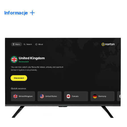
Zamknij
Informacje
Zaawansowana ochrona
Zyskaj oparte na AI wykrywanie oszustw i ochronę
w czasie rzeczywistym przed niebezpiecznym
oprogramowaniem i oprogramowaniem wymuszającym
okup.
Zaawansowana prywatność
Aby zyskać większą anonimowość, wybierz
zaawansowane serwery, które będą regularnie zmieniać
Twój adres IP lub łączyć Cię za pośrednictwem wielu
lokalizacji (wersja beta).
Blokowanie śledzenia
Blokuj technologie śledzące używane przez
reklamodawców, aby zmniejszyć liczbę irytujących