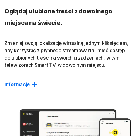
reklam, które widzisz w Internecie.
Oglądaj ulubione treści z dowolnego
miejsca na świecie.
Polityka nietworzenia dzienników
Przeprowadzony przez VerSprite audyt zewnętrzny
udowodnił, że nie śledzimy, nie rejestrujemy ani nie
Zmieniaj swoją lokalizację wirtualną jednym kliknięciem,
zapisujemy Twoich działań w Internecie. Przeczytaj naszą
aby korzystać z płynnego streamowania i mieć dostęp
politykę nietworzenia dzienników
.
do ulubionych treści na swoich urządzeniach, w tym
telewizorach Smart TV, w dowolnym miejscu.
Zamknij
Informacje
Zmiana lokalizacji
Płynnie łącz się z idealną lokalizacją — prywatnie i bez
zakłóceń.
Dostęp do treści