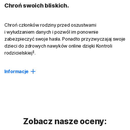
Chroń swoich bliskich.
Chroń członków rodziny przed oszustwami
i wyłudzaniem danych i pozwól im ponownie
zabezpieczyć swoje hasła. Ponadto przyzwyczajaj swoje
dzieci do zdrowych nawyków online dzięki Kontroli
‡
rodzicielskiej
.
Informacje
Ochrona urządzeń
Oparta na AI ochrona przed oszustwami, wyłudzaniem
danych i niebezpiecznym oprogramowaniem na nawet
10 urządzeniach.
Zobacz nasze oceny:
Password Manager
Twórz i przechowuj hasła wraz z danymi kart kredytowych