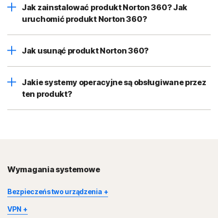
Jak zainstalować produkt Norton 360? Jak
uruchomić produkt Norton 360?
Jak usunąć produkt Norton 360?
Jakie systemy operacyjne są obsługiwane przez
ten produkt?
Wymagania systemowe
Bezpieczeństwo urządzenia
Niektóre funkcje nie są dostępne na wszystkich urządzeniach i
VPN