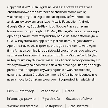
Copyright © 2026 Gen Digital Inc. Wszelkie prawa zastrzeżone.
16
Wyciszanie większości alertów w systemie Windows wymaga włączenia
Znaki towarowe oraz zastrzeżone znaki towarowe Gen są
trybu pełnoekranowego.
własnością firmy Gen Digital Inc. lub jej oddziałów. Firefox jest
znakiem towarowym organizacji Mozilla Foundation. Android,
Google Chrome, Google Play i logo Google Play są znakami
17
Rozwiązanie Social Media Monitoring nie jest dostępne we wszystkich
towarowymi firmy Google, LLC. Mac, iPhone, iPad oraz nazwa i logo
platformach społecznościowych, a funkcje różnią się w zależności od
Apple są znakami towarowymi firmy Apple Inc. zarejestrowanymi w
platformy. Szczegóły można znaleźć na stronie
Norton.com/smm
. Nie
USA i w innych krajach. App Store jest znakiem usługowym firmy
obejmuje monitorowania czatów i wiadomości osobistych. Może nie
Apple Inc. Nazwa Alexa i powiązane logo są znakami towarowymi
firmy Amazon.com lub jej oddziałów. Microsoft oraz logo Windows
rozpoznać wszystkich przypadków cyberprzemocy, treści
są znakami towarowymi należącymi do firmy Microsoft w USA i/lub
nieprzyzwoitych lub nielegalnych ani mowy nienawiści.
na terytorium innych krajów. Wizerunek Android Robot powielany lub
zmodyfikowany na podstawie dzieła stworzonego i udostępnionego
23
Automatyczna Ochrona przed deepfake działa tylko w przypadku
przez firmę Google jest używany zgodnie z warunkami licencji
uznania autorstwa Creative Commons 3.0 Attribution License. Inne
filmów w języku angielskim w obsługiwanych media społecznościowych /
nazwy mogą być znakami towarowymi odpowiednich właścicieli.
platformach wideo. Na innych platformach należy używać skanowania
ręcznego. Wymaga systemu Windows 11 lub nowszego oraz
Gen — informacje
Wiadomości
Praca
obsługiwanej przeglądarki. Automatyczne wykrywanie dodatkowo
wymaga komputera z AI (z co najmniej 8‑rdzeniowym procesorem
Informacje prawne
Prywatność
Bezpieczeństwo
Qualcomm lub Intel oraz 16 GB pamięci RAM) lub komputera bez AI (z co
Warunki korzystania
Dostępność
Stan systemu