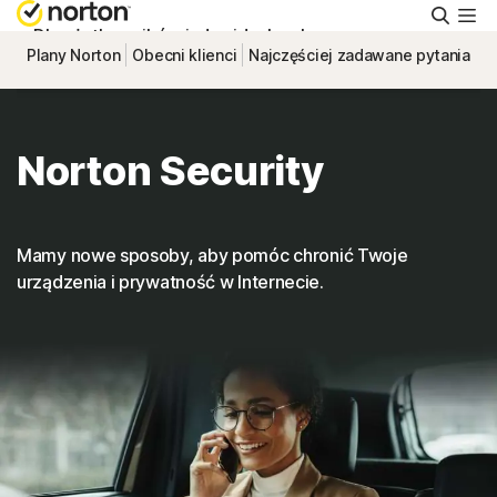
Wyszu
Dla użytkowników indywidualnych
Plany Norton
Obecni klienci
Najczęściej zadawane pytania
Small Business
Norton Security
Pomoc techniczna
Wypróbuj
Mamy nowe sposoby, aby pomóc chronić Twoje
urządzenia i prywatność w Internecie.
Polska
Zaloguj się